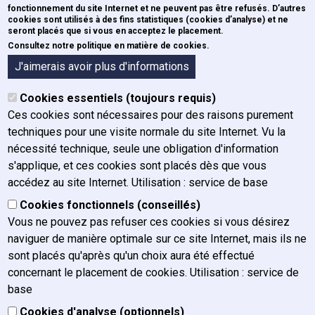
Questions-réponses sur Inscription
fonctionnement du site Internet et ne peuvent pas être refusés. D’autres
cookies sont utilisés à des fins statistiques (cookies d’analyse) et ne
seront placés que si vous en acceptez le placement.
Consultez notre politique en matière de cookies.
Dois-je m'inscrire pour les formations
J'aimerais avoir plus d'informations
obligatoires ?
Cookies essentiels (toujours requis)
Comment dois-je m’inscrire à une
Ces cookies sont nécessaires pour des raisons purement
formation facultative et à un séminaire
techniques pour une visite normale du site Internet. Vu la
rédientiel ?
nécessité technique, seule une obligation d'information
s'applique, et ces cookies sont placés dès que vous
accédez au site Internet. Utilisation : service de base
Cookies fonctionnels (conseillés)
Vous ne pouvez pas refuser ces cookies si vous désirez
Documents
Pied de page
naviguer de manière optimale sur ce site Internet, mais ils ne
Documents pour magistrats en formation
sont placés qu'après qu'un choix aura été effectué
Documents maîtres de stage
concernant le placement de cookies. Utilisation : service de
Lois
base
Modèles
Cookies d'analyse (optionnels)