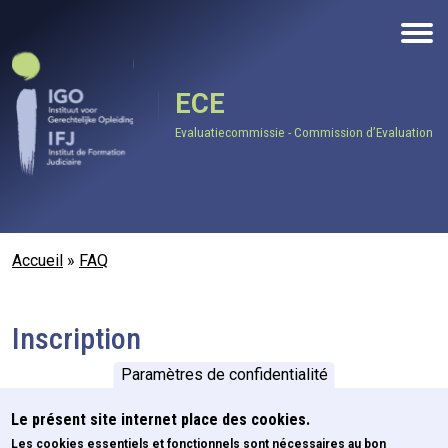
Aller au contenu principal
ECE
Evaluatiecommissie - Commission d’Evaluation
Fil d'Ariane
Accueil
FAQ
Inscription
Paramètres de confidentialité
Retourner à la catégorie "FAQ"
Le présent site internet place des cookies.
Les cookies essentiels et fonctionnels sont nécessaires au bon