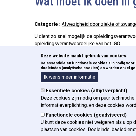
Wat moet ik doen in 
Categorie
Afwezigheid door ziekte of zwang
U dient zo snel mogelijk de opleidingsverantwoo
opleidingsverantwoordelijke van het IGO.
Deze website maakt gebruik van cookies.
De essentiële en functionele cookies zijn nodig voo
doeleinden (analytische cookies) en worden enkel gep
Ik wens meer informatie
Essentiële cookies (altijd verplicht)
Deze cookies zijn nodig om puur technische
Documenten
ECE
Pied de page
informatieverplichting, en deze cookies wor
Functionele cookies (geadviseerd)
Documenten voor magistraten in
Wat is
U kunt deze cookies niet weigeren als u op 
opleiding
Leden
plaatsen van cookies. Doeleinde: basisdiens
Stagemeesters documenten