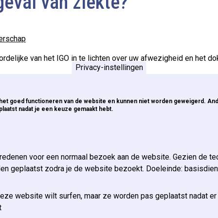
geval van ziekte?
erschap
rdelijke van het IGO in te lichten over uw afwezigheid en het do
Privacy-instellingen
r het goed functioneren van de website en kunnen niet worden geweigerd. An
laatst nadat je een keuze gemaakt hebt.
 redenen voor een normaal bezoek aan de website. Gezien de te
FAQ
den geplaatst zodra je de website bezoekt. Doeleinde: basisdie
Contact
 ECE?
deze website wilt surfen, maar ze worden pas geplaatst nadat er
 van de ECE
t