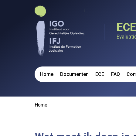
Overslaan en naar de inhoud gaan
ECE
Evaluati
Navigation principale
Home
Documenten
ECE
FAQ
Con
Kruimelpad
Home